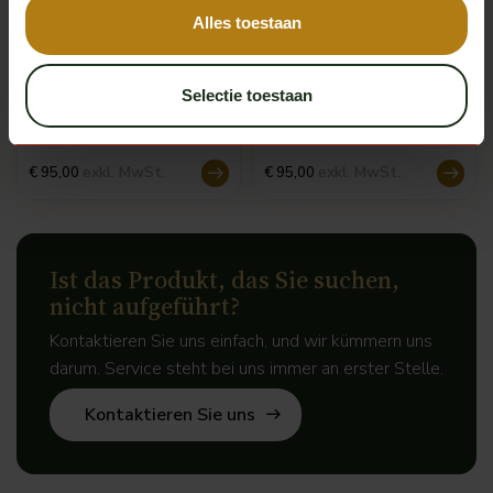
Alles toestaan
Scania
Scania
Selectie toestaan
Hot Fuzz Schalter 3-Wege
Hupenschalter Scania NG
Scania NG
Auf Lager
Auf Lager
exkl. MwSt.
exkl. MwSt.
€ 95,00
€ 95,00
Ist das Produkt, das Sie suchen,
nicht aufgeführt?
Kontaktieren Sie uns einfach, und wir kümmern uns
darum. Service steht bei uns immer an erster Stelle.
Kontaktieren Sie uns