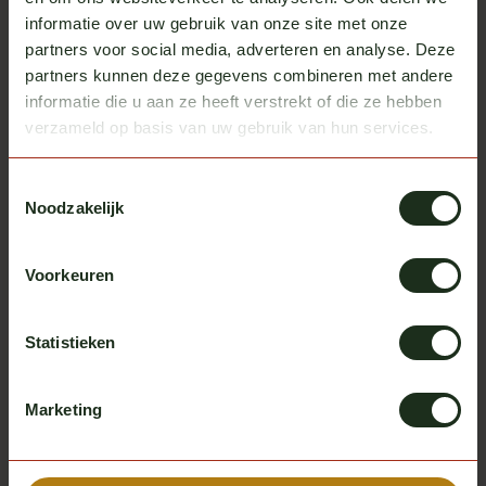
informatie over uw gebruik van onze site met onze
partners voor social media, adverteren en analyse. Deze
partners kunnen deze gegevens combineren met andere
informatie die u aan ze heeft verstrekt of die ze hebben
verzameld op basis van uw gebruik van hun services.
Toestemmingsselectie
Scania
Scania
Noodzakelijk
Talmu Schalter Scania NG
Leuchtkästenschalter
Scania NG
Auf Lager
Auf Lager
Voorkeuren
exkl. MwSt.
exkl. MwSt.
€ 95,00
€ 95,00
Statistieken
Marketing