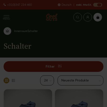
+31(0)347 234 460
Deutsch
exkl. MwSt.
MENU
Innenraum
Schalter
Schalter
Filter