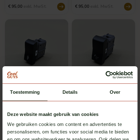
exkl. MwSt.
exkl. MwSt.
€ 95,00
€ 95,00
Scania
Scania
Toestemming
Details
Over
Michelinmännchen-
Nachtlichtschalter Scania
Schalter Scania NG
NG
Auf Lager
Auf Lager
exkl. MwSt.
exkl. MwSt.
€ 95,00
€ 95,00
Deze website maakt gebruik van cookies
We gebruiken cookies om content en advertenties te
personaliseren, om functies voor social media te bieden
en om ons websiteverkeer te analyseren. Ook delen we