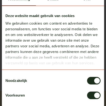
Cartec Innenraum-Paket
€37,50
Auf Lager
Deze website maakt gebruik van cookies
Cartec
We gebruiken cookies om content en advertenties te
Cartec Dashboard Lotion 500 ml
€12,50
personaliseren, om functies voor social media te bieden
Auf Lager
en om ons websiteverkeer te analyseren. Ook delen we
informatie over uw gebruik van onze site met onze
partners voor social media, adverteren en analyse. Deze
Heb je vragen over dit product?
partners kunnen deze gegevens combineren met andere
informatie die u aan ze heeft verstrekt of die ze hebben
Of heb je hulp nodig bij het bestellen? We helpen je
verzameld op basis van uw gebruik van hun services.
graag!
neem contact op met ons
Toestemmingsselectie
Noodzakelijk
Voorkeuren
Zuletzt angesehen