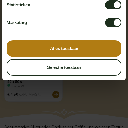
Bekijk alle producten
Statistieken
Marketing
Alles toestaan
Selectie toestaan
Cartec
Cartec Mikrofaser-Putztuch
50 x 50 cm
Auf Lager
exkl. MwSt.
€ 4,50
Der ultimative Allrounder: Dank seiner Größe und weichen Textur