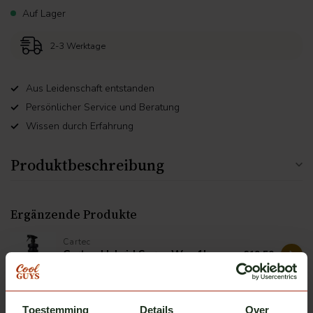
Auf Lager
2-3 Werktage
Aus Leidenschaft entstanden
Persönlicher Service und Beratung
Wissen durch Erfahrung
Produktbeschreibung
Ergänzende Produkte
Cartec
Cartec Hybrid Spray Wax 1l
€19,50
Auf Lager
Cartec
Toestemming
Details
Over