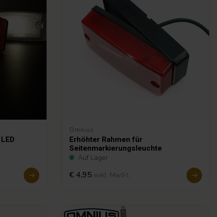
Omnius
 LED
Erhöhter Rahmen für
Seitenmarkierungsleuchte
Auf Lager
€ 4,95
exkl. MwSt.