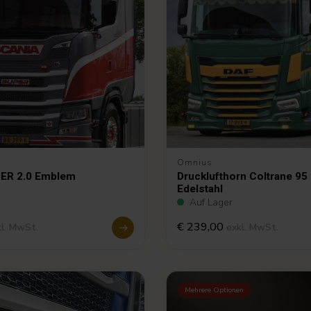
Omnius
PER 2.0 Emblem
Drucklufthorn Coltrane 95
Edelstahl
Auf Lager
€ 239,00
kl. MwSt.
exkl. MwSt.
Mehrere Optionen