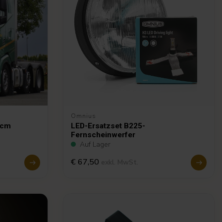
Omnius
 cm
LED-Ersatzset B225-
Fernscheinwerfer
Auf Lager
€ 67,50
exkl. MwSt.