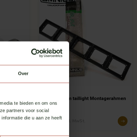
Over
Omnius
uchte
Omnius slim taillight Montagerahmen
 media te bieden en om ons
5
Auf Lager
ze partners voor social
nformatie die u aan ze heeft
€ 99,75
exkl. MwSt.