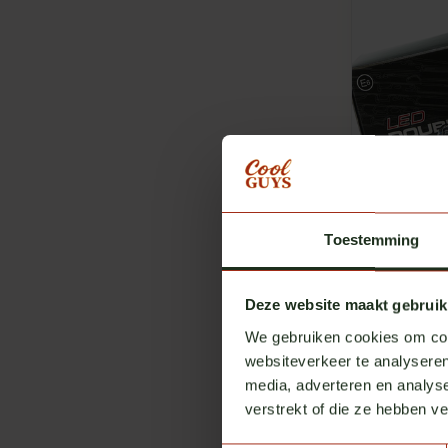
Toestemming
Omnius
Deze website maakt gebruik
Omnius Do
We gebruiken cookies om cont
LED smok
Auf Lager
websiteverkeer te analyseren
media, adverteren en analys
€ 29,00
ex
verstrekt of die ze hebben v