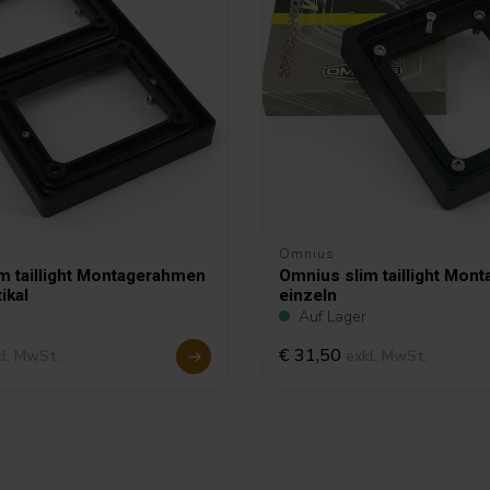
Omnius
m taillight Montagerahmen
Omnius slim taillight Mon
ikal
einzeln
Auf Lager
€ 31,50
kl. MwSt.
exkl. MwSt.