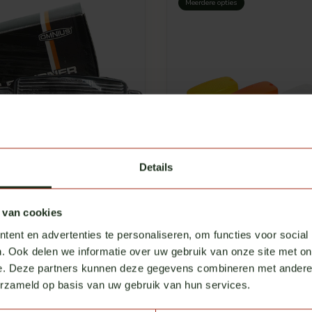
Meerdere opties
Details
Omnius
 van cookies
ppelbrenner umschaltbar
Linse für Talmu Tagfahrle
ent en advertenties te personaliseren, om functies voor social
ed
Auf Lager
. Ook delen we informatie over uw gebruik van onze site met on
e. Deze partners kunnen deze gegevens combineren met andere i
€ 5,00
kl. MwSt.
exkl. MwSt.
erzameld op basis van uw gebruik van hun services.