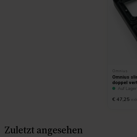
Omnius
Omnius sli
doppel vert
Auf Lager
€ 47,25
ex
Zuletzt angesehen