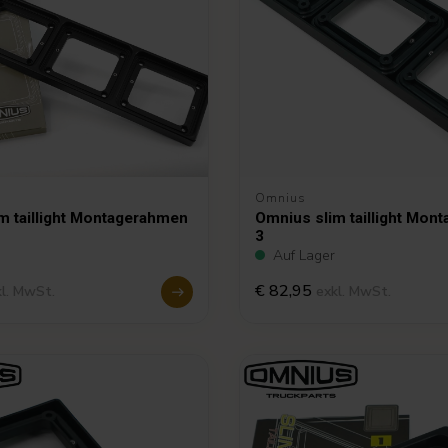
Omnius
m taillight Montagerahmen
Omnius slim taillight Mon
3
Auf Lager
€ 82,95
kl. MwSt.
exkl. MwSt.