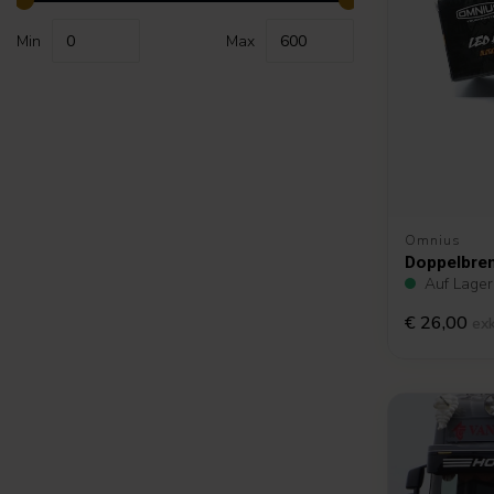
Min
Max
Omnius
Doppelbre
Auf Lager
€ 26,00
ex