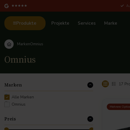
Au
Produkte
Projekte
Services
Marke
Marken
Omnius
Omnius
17
Pro
Marken
Alle Marken
Omnius
Mehrere Optio
Preis