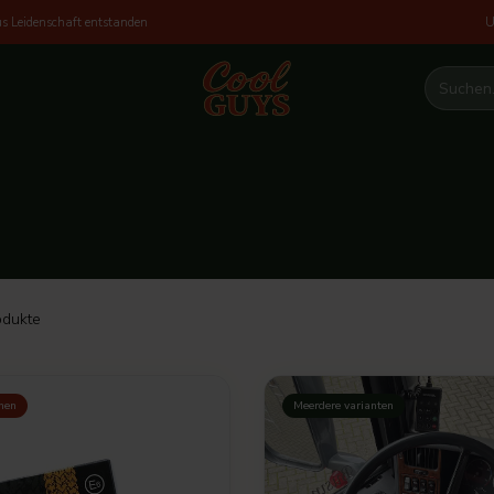
U
s Leidenschaft entstanden
dukte
nen
Meerdere varianten