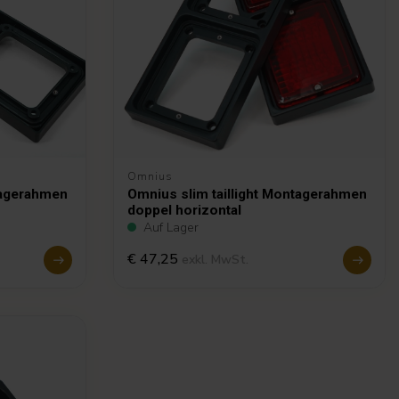
Omnius
tagerahmen
Omnius slim taillight Montagerahmen
doppel horizontal
Auf Lager
€ 47,25
exkl. MwSt.