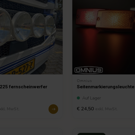
Omnius
B225 fernscheinwerfer
Seitenmarkierungsleuchte
Auf Lager
€ 24,50
xkl. MwSt.
exkl. MwSt.