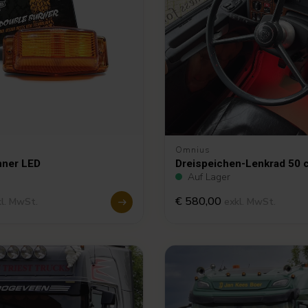
Omnius
nner LED
Dreispeichen-Lenkrad 50 
Auf Lager
€ 580,00
kl. MwSt.
exkl. MwSt.