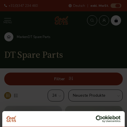
+31(0)347 234 460
Deutsch
exkl. MwSt.
MENU
Marken
DT Spare Parts
DT Spare Parts
Filter