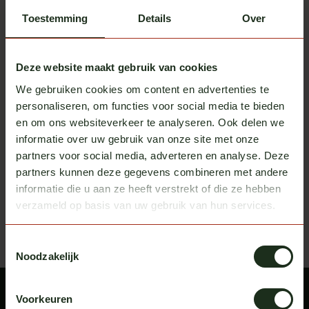
Toestemming
Details
Over
Deze website maakt gebruik van cookies
We gebruiken cookies om content en advertenties te
DT Spare Parts
DT Spare Parts
personaliseren, om functies voor social media te bieden
Linsen für Dachleuchte
Dachleuchte Volvo Halogen
en om ons websiteverkeer te analyseren. Ook delen we
Volvo
Auf Lager
Auf Lager
informatie over uw gebruik van onze site met onze
partners voor social media, adverteren en analyse. Deze
exkl. MwSt.
exkl. MwSt.
€ 8,00
€ 14,50
partners kunnen deze gegevens combineren met andere
informatie die u aan ze heeft verstrekt of die ze hebben
Zuletzt angesehen
Bekijk alle producten
verzameld op basis van uw gebruik van hun services.
Toestemmingsselectie
Noodzakelijk
Voorkeuren