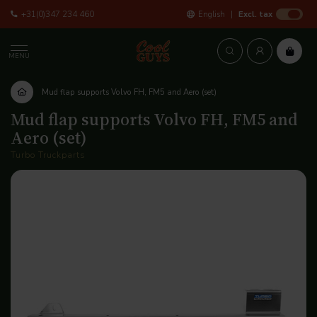
+31(0)347 234 460
English
Excl. tax
MENU
Mud flap supports Volvo FH, FM5 and Aero (set)
Mud flap supports Volvo FH, FM5 and
Aero (set)
Turbo Truckparts