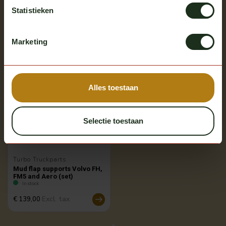
Statistieken
Recently viewed
Bekijk alle producten
Marketing
Alles toestaan
Selectie toestaan
Turbo Truckparts
Mud flap supports Volvo FH,
FM5 and Aero (set)
In stock
Excl. tax
€ 139,00