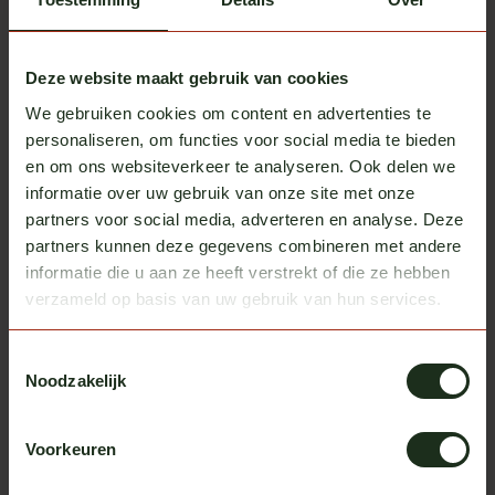
In stock
Vepro Oy
Deze website maakt gebruik van cookies
Dirt deflectors for Volvo FH
€149,00
In stock
We gebruiken cookies om content en advertenties te
personaliseren, om functies voor social media te bieden
en om ons websiteverkeer te analyseren. Ook delen we
Lowered seat frame Scania
Volvo FH
€195,00
informatie over uw gebruik van onze site met onze
In stock
partners voor social media, adverteren en analyse. Deze
partners kunnen deze gegevens combineren met andere
informatie die u aan ze heeft verstrekt of die ze hebben
verzameld op basis van uw gebruik van hun services.
Heb je vragen over dit product?
Of heb je hulp nodig bij het bestellen? We helpen je
Toestemmingsselectie
graag!
Noodzakelijk
neem contact op met ons
Voorkeuren