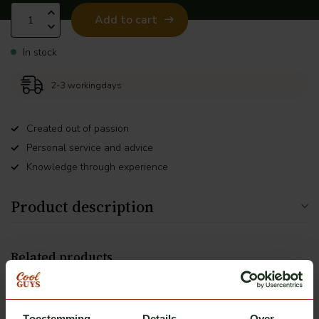
Add to cart
In stock
2-3 workingdays
Created out of passion
Personal service and advice
Knowledge through experience
Product description
Related products
ClearDefend
ClearDefend protective film
€137,50
(PPF) for Volvo
Toestemming
Details
Over