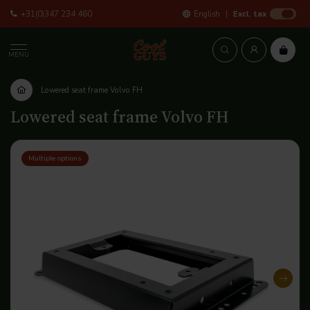
+31(0)347 234 460
English
Excl. tax
MENU
Lowered seat frame Volvo FH
Lowered seat frame Volvo FH
Multiple options