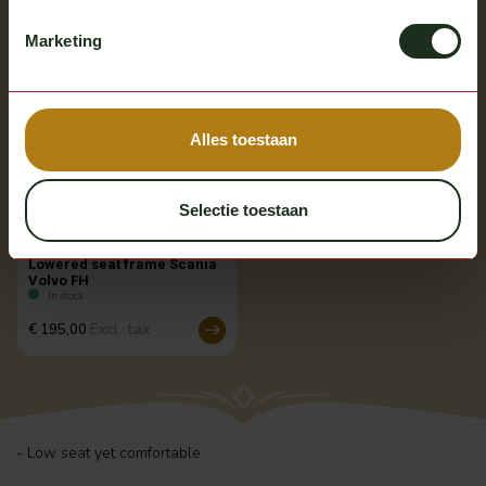
Multiple options
Marketing
Alles toestaan
Selectie toestaan
Lowered seat frame Scania
Volvo FH
In stock
Excl. tax
€ 195,00
- Low seat yet comfortable