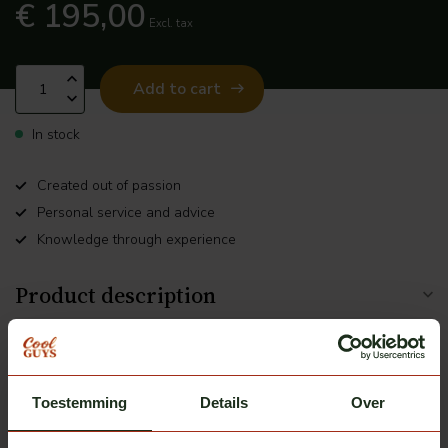
€ 195,00
Excl. tax
Add to cart
In stock
Created out of passion
Personal service and advice
Knowledge through experience
Product description
Related products
Toestemming
Details
Over
ClearDefend
ClearDefend protective film
€137,50
(PPF) for Volvo