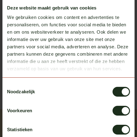
In stock
Deze website maakt gebruik van cookies
We gebruiken cookies om content en advertenties te
Vepro Oy
Dirt deflectors for Volvo FH
personaliseren, om functies voor social media te bieden
€149,00
In stock
en om ons websiteverkeer te analyseren. Ook delen we
informatie over uw gebruik van onze site met onze
partners voor social media, adverteren en analyse. Deze
partners kunnen deze gegevens combineren met andere
Heb je vragen over dit product?
informatie die u aan ze heeft verstrekt of die ze hebben
verzameld op basis van uw gebruik van hun services.
Of heb je hulp nodig bij het bestellen? We helpen je
graag!
Toestemmingsselectie
neem contact op met ons
Noodzakelijk
Voorkeuren
Recently viewed
Statistieken
Bekijk alle producten