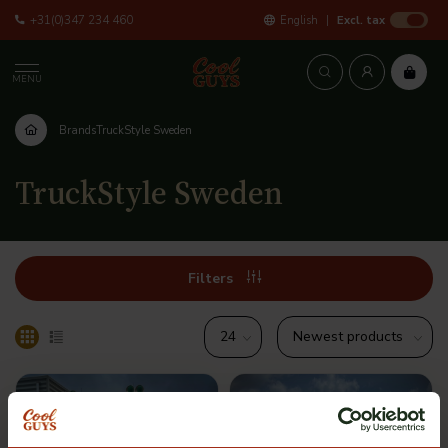
+31(0)347 234 460
English
Excl. tax
MENU
Brands
TruckStyle Sweden
TruckStyle Sweden
Filters