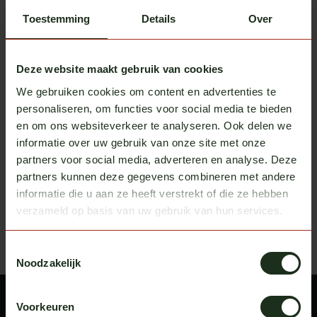
Toestemming
Details
Over
Deze website maakt gebruik van cookies
We gebruiken cookies om content en advertenties te
TruckStyle Sweden
TruckStyle Sweden
personaliseren, om functies voor social media te bieden
Sunvisor 35cm round Scania
Sunvisor 30cm straight
en om ons websiteverkeer te analyseren. Ook delen we
NG
Scania NG
In stock
In stock
informatie over uw gebruik van onze site met onze
partners voor social media, adverteren en analyse. Deze
Excl. tax
Excl. tax
€ 625,00
€ 595,00
partners kunnen deze gegevens combineren met andere
informatie die u aan ze heeft verstrekt of die ze hebben
Recently viewed
Bekijk alle producten
verzameld op basis van uw gebruik van hun services.
Toestemmingsselectie
Noodzakelijk
Voorkeuren