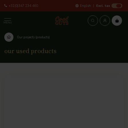
+31(0)347 234 460
English
Excl. tax
MENU
Our projects (products)
our used products