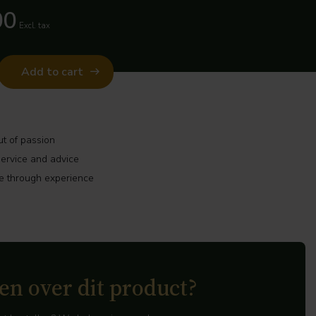
00
Excl. tax
Add to cart
t of passion
ervice and advice
 through experience
en over dit product?