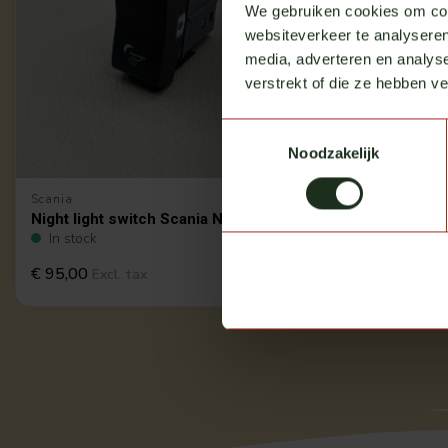
We gebruiken cookies om cont
websiteverkeer te analyseren
media, adverteren en analys
verstrekt of die ze hebben v
Toestemmingsselectie
Noodzakelijk
Scania
Night light switch Scania NG
In stock
€ 95,00
Excl. tax