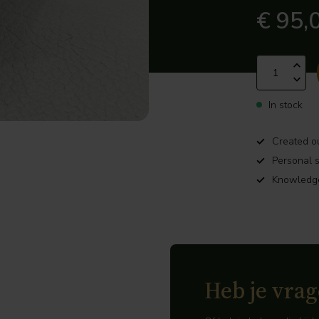
€ 95,
In stock
Created ou
Personal s
Knowledge
Heb je vrag