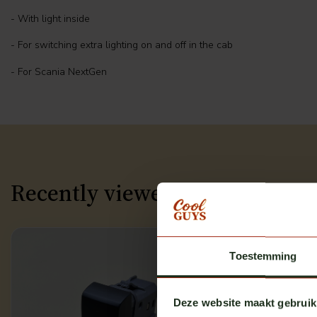
- With light inside
- For switching extra lighting on and off in the cab
- For Scania NextGen
Recently viewed
Toestemming
Deze website maakt gebruik