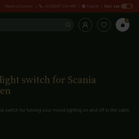
About us
Contact
+31(0)347 234 460
English
Excl. tax
Personal service a
0
light switch for Scania
en
ia switch for turning your mood lighting on and off in the cabin.