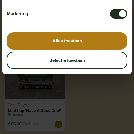
Marketing
Recently viewed
Bekijk alle producten
Alles toestaan
Selectie toestaan
Cool Guys
Mud flap 'Have A Good One!'
In stock
Excl. tax
€ 85,00