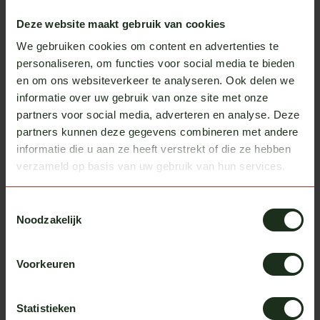
Cool Guys Hoodie
€42,50
Deze website maakt gebruik van cookies
In stock
We gebruiken cookies om content en advertenties te
personaliseren, om functies voor social media te bieden
Cool Guys
Mud flap Cool Guys
€85,00
en om ons websiteverkeer te analyseren. Ook delen we
In stock
informatie over uw gebruik van onze site met onze
partners voor social media, adverteren en analyse. Deze
partners kunnen deze gegevens combineren met andere
Cool Guys
Entrance rubber
€16,50
informatie die u aan ze heeft verstrekt of die ze hebben
In stock
verzameld op basis van uw gebruik van hun services.
Toestemmingsselectie
Noodzakelijk
Heb je vragen over dit product?
Of heb je hulp nodig bij het bestellen? We helpen je
Voorkeuren
graag!
neem contact op met ons
Statistieken