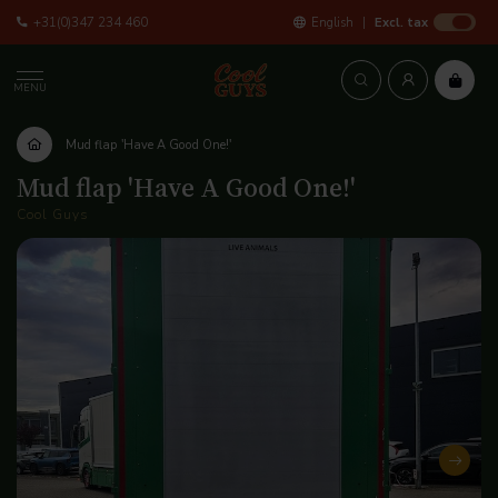
+31(0)347 234 460
English
Excl. tax
MENU
Mud flap 'Have A Good One!'
Mud flap 'Have A Good One!'
Cool Guys