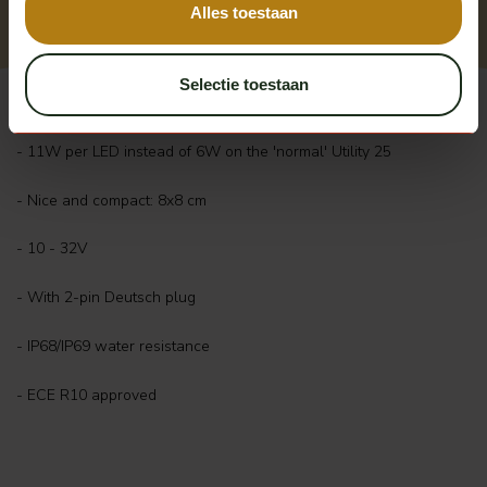
Alles toestaan
Selectie toestaan
- Extra powerful LEDs
- 11W per LED instead of 6W on the 'normal' Utility 25
- Nice and compact: 8x8 cm
- 10 - 32V
- With 2-pin Deutsch plug
- IP68/IP69 water resistance
- ECE R10 approved