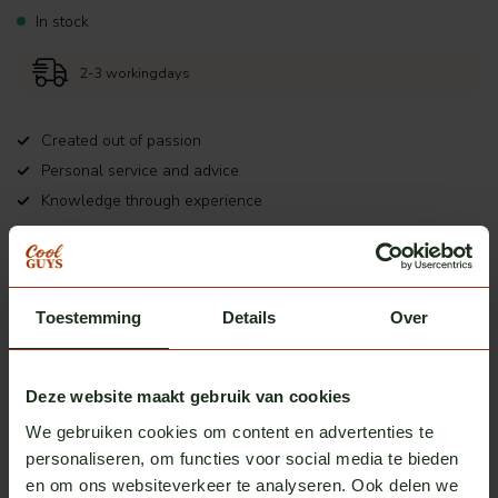
In stock
2-3 workingdays
Created out of passion
Personal service and advice
Knowledge through experience
Product description
Toestemming
Details
Over
Heb je vragen over dit product?
Deze website maakt gebruik van cookies
Of heb je hulp nodig bij het bestellen? We helpen je
graag!
We gebruiken cookies om content en advertenties te
personaliseren, om functies voor social media te bieden
neem contact op met ons
en om ons websiteverkeer te analyseren. Ook delen we