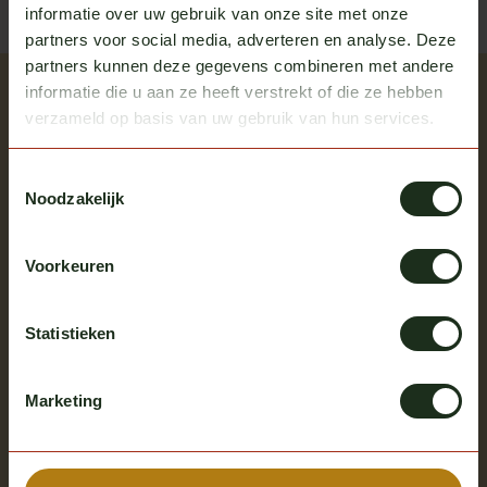
informatie over uw gebruik van onze site met onze
partners voor social media, adverteren en analyse. Deze
partners kunnen deze gegevens combineren met andere
informatie die u aan ze heeft verstrekt of die ze hebben
Recently viewed
verzameld op basis van uw gebruik van hun services.
Bekijk alle producten
Toestemmingsselectie
Noodzakelijk
Voorkeuren
Statistieken
Lazer
Marketing
Lazer Utility 25 Maxx
In stock
Excl. tax
€ 115,00