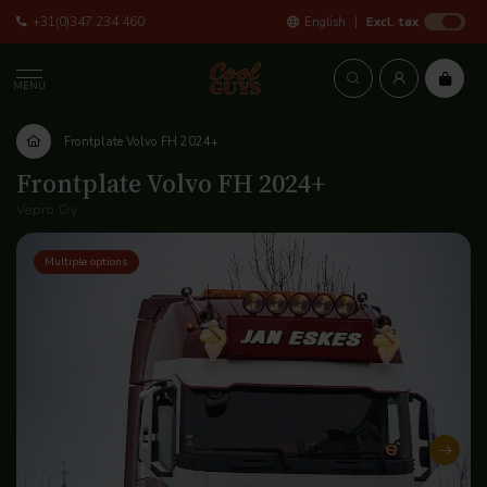
+31(0)347 234 460
English
Excl. tax
MENU
Frontplate Volvo FH 2024+
Frontplate Volvo FH 2024+
Vepro Oy
Multiple options