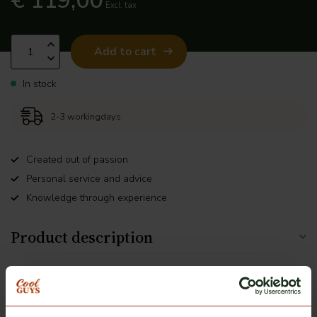
€ 119,00
Excl. tax
Add to cart
In stock
2-3 workingdays
Created out of passion
Personal service and advice
Knowledge through experience
Product description
Related products
ClearDefend