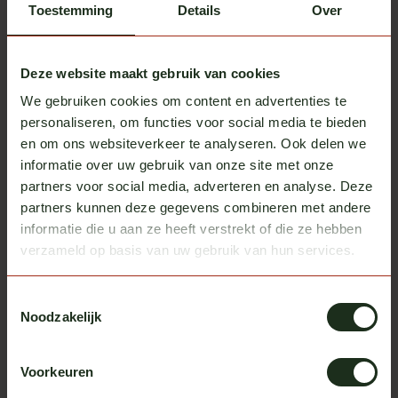
ClearDefend protective film
Toestemming
Details
Over
€137,50
(PPF) for Volvo
In stock
Deze website maakt gebruik van cookies
Fox Parts
We gebruiken cookies om content en advertenties te
Sunvisor 28,5cm Custom Volvo
€545,00
FH/Aero
personaliseren, om functies voor social media te bieden
In stock
en om ons websiteverkeer te analyseren. Ook delen we
informatie over uw gebruik van onze site met onze
Vepro Oy
partners voor social media, adverteren en analyse. Deze
Dirt deflectors for Volvo FH
€149,00
partners kunnen deze gegevens combineren met andere
In stock
informatie die u aan ze heeft verstrekt of die ze hebben
verzameld op basis van uw gebruik van hun services.
Heb je vragen over dit product?
Toestemmingsselectie
Noodzakelijk
Of heb je hulp nodig bij het bestellen? We helpen je
graag!
Voorkeuren
neem contact op met ons