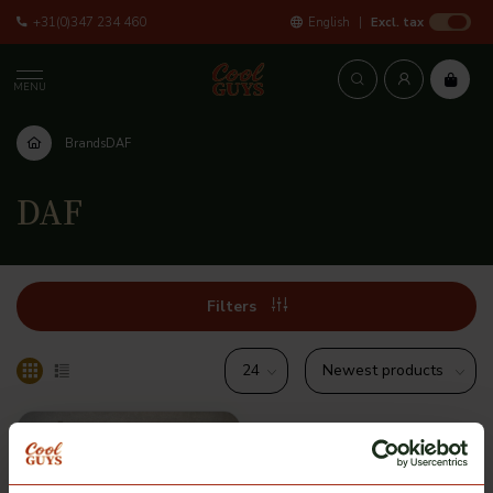
+31(0)347 234 460
English
Excl. tax
MENU
Brands
DAF
DAF
Filters