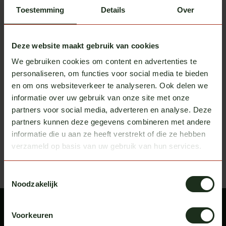
Toestemming
Details
Over
Deze website maakt gebruik van cookies
We gebruiken cookies om content en advertenties te
personaliseren, om functies voor social media te bieden
DAF
DAF mud flap
en om ons websiteverkeer te analyseren. Ook delen we
In stock
informatie over uw gebruik van onze site met onze
Excl. tax
€ 29,50
partners voor social media, adverteren en analyse. Deze
partners kunnen deze gegevens combineren met andere
Recently viewed
informatie die u aan ze heeft verstrekt of die ze hebben
Bekijk alle producten
verzameld op basis van uw gebruik van hun services.
Toestemmingsselectie
Noodzakelijk
Voorkeuren